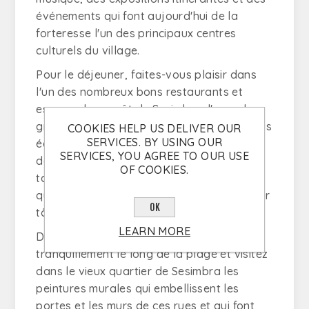
événements qui font aujourd'hui de la
forteresse l'un des principaux centres
culturels du village.
Pour le déjeuner, faites-vous plaisir dans
l'un des nombreux bons restaurants et
essayez le ragoût de Sesimbra, l'espadon
grillé ou les pâtes de poisson; assurez-vous
COOKIES HELP US DELIVER OUR
SERVICES. BY USING OUR
également d'essayer les grillades «Isaías»
SERVICES, YOU AGREE TO OUR USE
dans la vieille ville, l'une des dernières
OF COOKIES.
tavernes typiques de Sesimbra qui ne sert
que le déjeuner; il est recommandé d'y aller
OK
tôt, il n'y a pas de rendez-vous.
LEARN MORE
Dans l'après-midi, promenez-vous
tranquillement le long de la plage et visitez
dans le vieux quartier de Sesimbra les
peintures murales qui embellissent les
portes et les murs de ces rues et qui font