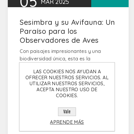
05
MAR
2025
Sesimbra y su Avifauna: Un
Paraíso para los
Observadores de Aves
Con paisajes impresionantes y una
biodiversidad única, esta es la
oportunidad perfecta para embarcarse
LAS COOKIES NOS AYUDAN A
en una aventura inolvidable y capturar
OFRECER NUESTROS SERVICIOS. AL
imágenes espectaculares de las aves
UTILIZAR NUESTROS SERVICIOS,
pelágicas de la región.
ACEPTA NUESTRO USO DE
COOKIES.
Comentarios (0)
Vale
APRENDE MÁS