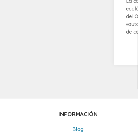
La c
ecol
del 
«aut
de c
INFORMACIÓN
Blog