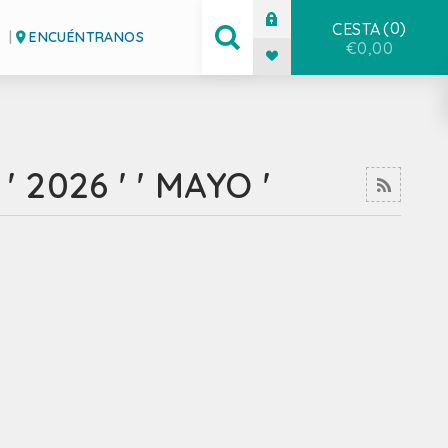
0
CESTA
ENCUÉNTRANOS
€0,00
2026 ' ' MAYO '