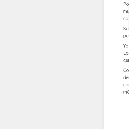
Po
mu
ca
So
pe
Ya
Lo
ce
Co
de
ca
má