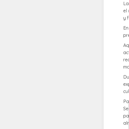
La
el
y 
En
pr
Aq
ac
re
ma
Du
ex
cu
Pa
Se
pa
al