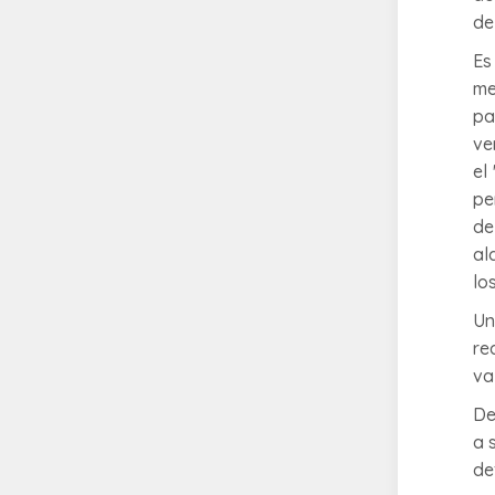
de
Es
me
pa
ve
el
pe
de
al
lo
Un
re
va
De
a 
de