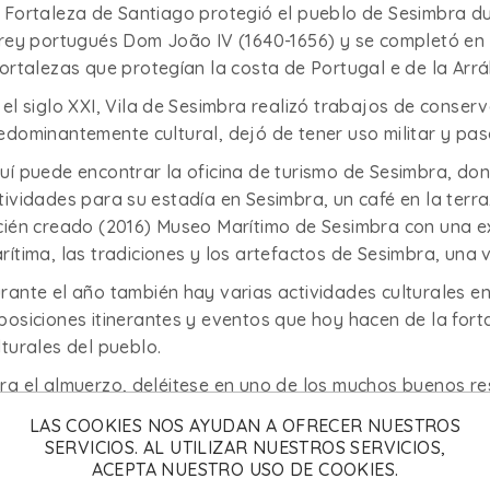
 Fortaleza de Santiago protegió el pueblo de Sesimbra du
 rey portugués Dom João IV (1640-1656) y se completó en 
fortalezas que protegían la costa de Portugal e de la Arrá
 el siglo XXI, Vila de Sesimbra realizó trabajos de conse
edominantemente cultural, dejó de tener uso militar y pasó
uí puede encontrar la oficina de turismo de Sesimbra, d
tividades para su estadía en Sesimbra, un café en la terra
cién creado (2016) Museo Marítimo de Sesimbra con una e
rítima, las tradiciones y los artefactos de Sesimbra, una 
rante el año también hay varias actividades culturales en
posiciones itinerantes y eventos que hoy hacen de la fort
lturales del pueblo.
ra el almuerzo, deléitese en uno de los muchos buenos r
simbra, el pez espada a la parrilla o la pasta de pescad
LAS COOKIES NOS AYUDAN A OFRECER NUESTROS
rrillas “Isaías” en el casco antiguo, una de las últimas ta
SERVICIOS. AL UTILIZAR NUESTROS SERVICIOS,
muerzos; Se recomienda ir temprano, no hay cita.
ACEPTA NUESTRO USO DE COOKIES.