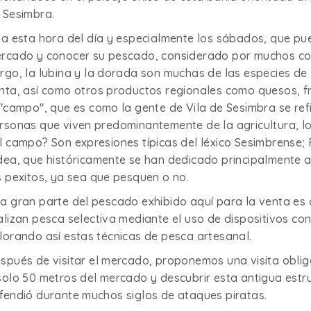
 Sesimbra.
 a esta hora del día y especialmente los sábados, que pu
rcado y conocer su pescado, considerado por muchos com
rgo, la lubina y la dorada son muchas de las especies de
nta, así como otros productos regionales como quesos, f
 "campo", que es como la gente de Vila de Sesimbra se refie
rsonas que viven predominantemente de la agricultura, l
l campo? Son expresiones típicas del léxico Sesimbrense; P
dea, que históricamente se han dedicado principalmente 
s pexitos, ya sea que pesquen o no.
a gran parte del pescado exhibido aquí para la venta es
alizan pesca selectiva mediante el uso de dispositivos co
lorando así estas técnicas de pesca artesanal.
spués de visitar el mercado, proponemos una visita oblig
solo 50 metros del mercado y descubrir esta antigua estru
fendió durante muchos siglos de ataques piratas.