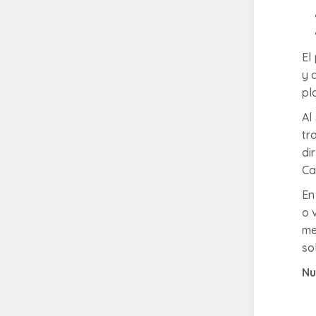
El
y 
pl
Al
tr
di
Ca
En
o 
me
so
Nu