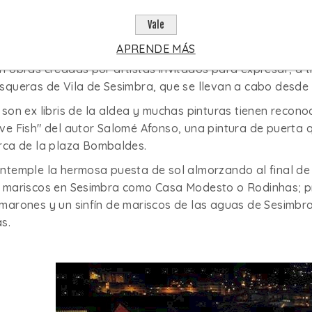
r la tarde, pasee tranquilamente por la playa y visite en 
Vale
rales que adornan las puertas y paredes de estas calles
llejero "El arte salió a la calle".
APRENDE MÁS
n obras creadas por artistas invitados para expresar, a t
squeras de Vila de Sesimbra, que se llevan a cabo desde 
 son ex libris de la aldea y muchas pinturas tienen recono
ve Fish" del autor Salomé Afonso, una pintura de puerta 
rca de la plaza Bombaldes.
ntemple la hermosa puesta de sol almorzando al final de 
 mariscos en Sesimbra como Casa Modesto o Rodinhas; pru
marones y un sinfín de mariscos de las aguas de Sesimbr
s.