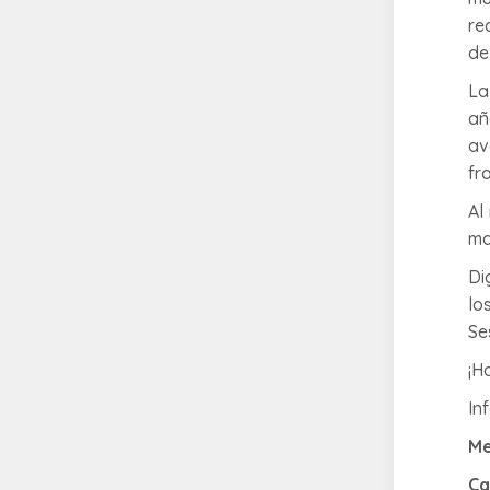
re
de
La
añ
av
fr
Al
ma
Di
lo
Se
¡H
In
Me
Ca