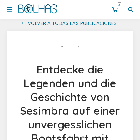
0
VOLVER A TODAS LAS PUBLICACIONES
DESCUBRA EL PARQUE MARINO PROFESOR LUIZ SALDANHA EN SESIMBRA: UN SANTUARIO PARA LA VIDA SALVAJE Y EL ECOTURISMO
Entdecke die
Legenden und die
Geschichte von
Sesimbra auf einer
unvergesslichen
Bootsfahrt mit