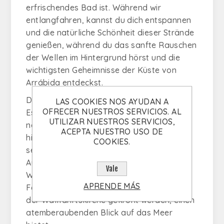
erfrischendes Bad ist. Während wir
entlangfahren, kannst du dich entspannen
und die natürliche Schönheit dieser Strände
genießen, während du das sanfte Rauschen
der Wellen im Hintergrund hörst und die
wichtigsten Geheimnisse der Küste von
Arrábida entdeckst.
Der Höhepunkt unserer Tour ist Cabo
LAS COOKIES NOS AYUDAN A
OFRECER NUESTROS SERVICIOS. AL
Espichel, ein Ort von unvergleichlicher
UTILIZAR NUESTROS SERVICIOS,
natürlicher Schönheit und großer
ACEPTA NUESTRO USO DE
historischer Bedeutung. Hier erkunden wir
COOKIES.
seine Höhlen und erfahren an Bord des
Audioguides alles über diesen
Vale
Wallfahrtsort, der von seinen
APRENDE MÁS
Felsvorsprüngen, die vom Leuchtturm und
der Wallfahrtskirche gekrönt werden, einen
atemberaubenden Blick auf das Meer