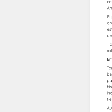
co
Ar
El
gr
es
de
Ta
mi
Em
Ta
be
pa
hi
in
ti
Au