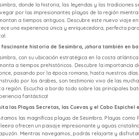
simbra, donde la historia, las leyendas y las tradiciones 
vegar por las impresionantes playas de la región mientra
montan a tiempos antiguos. Descubre este nuevo viaje en
rece una experiencia única y enriquecedora, perfecta para
cal.
 fascinante historia de Sesimbra, ¡ahora también en b
simbra, con su ubicación estratégica en la costa atlántica 
monta a tiempos prehistóricos. Descubre la importancia 
once, pasando por la época romana, hasta nuestros días. 
nstruido por los árabes, son testimonio vivo de las muc
ta región. Escucha a bordo todo sobre las principales bata
periencia fantástica!
sita las Playas Secretas, las Cuevas y el Cabo Espichel
sitamos las magníficas playas de Sesimbra. Playas como 
leeira ofrecen un paisaje impresionante y aguas cristalin
apuzón. Mientras navegamos, podrás relajarte y disfrutar