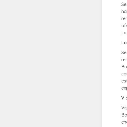
Se
na
re
of
lo
La
Se
re
Br
co
es
ex
Vi
Vi
Ba
ch