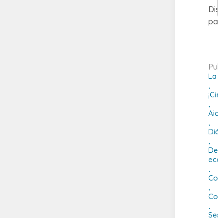
Di
pa
Pu
La
,
¡C
,
Ai
,
Di
,
De
ec
,
Co
,
Co
,
Se