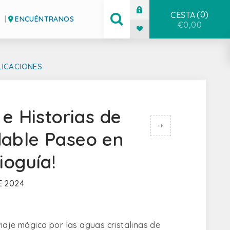
0
CESTA
ENCUÉNTRANOS
€0,00
LICACIONES
e Historias de
DESCUBRA EL PARQUE MARINO PROFESOR LUIZ SALDANHA EN SESIMBRA: UN SANTUARIO PARA LA VIDA SALVAJE Y EL ECOTURISMO
dable Paseo en
ioguía!
E 2024
iaje mágico por las aguas cristalinas de