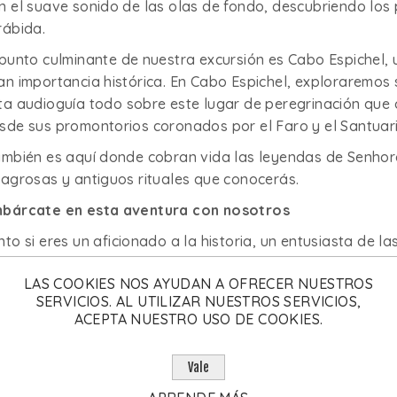
n el suave sonido de las olas de fondo, descubriendo los 
rábida.
 punto culminante de nuestra excursión es Cabo Espichel, 
an importancia histórica. En Cabo Espichel, exploraremo
ta audioguía todo sobre este lugar de peregrinación que 
sde sus promontorios coronados por el Faro y el Santuari
mbién es aquí donde cobran vida las leyendas de Senhora
lagrosas y antiguos rituales que conocerás.
bárcate en esta aventura con nosotros
nto si eres un aficionado a la historia, un entusiasta de 
lleza natural, esta excursión en barco con guía local y a
LAS COOKIES NOS AYUDAN A OFRECER NUESTROS
ra tu grupo de amigos. Ven a explorar esta encantadora 
SERVICIOS. AL UTILIZAR NUESTROS SERVICIOS,
storias y tradiciones. A bordo de nuestras cómodas emba
ACEPTA NUESTRO USO DE COOKIES.
olvidable que va más allá de una simple excursión: es un 
empo.
Vale
dioguías a bordo disponibles en portugués, español, inglé