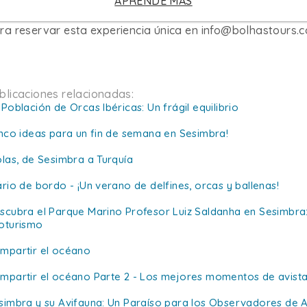
APRENDE MÁS
sponible en nuestros programas de visitas privadas y pa
ra reservar esta experiencia única en
info@bolhastours.
blicaciones relacionadas:
 Población de Orcas Ibéricas: Un frágil equilibrio
inco ideas para un fin de semana en Sesimbra!
olas, de Sesimbra a Turquía
ário de bordo - ¡Un verano de delfines, orcas y ballenas!
scubra el Parque Marino Profesor Luiz Saldanha en Sesimbra: u
oturismo
mpartir el océano
mpartir el océano Parte 2 - Los mejores momentos de avista
simbra y su Avifauna: Un Paraíso para los Observadores de 