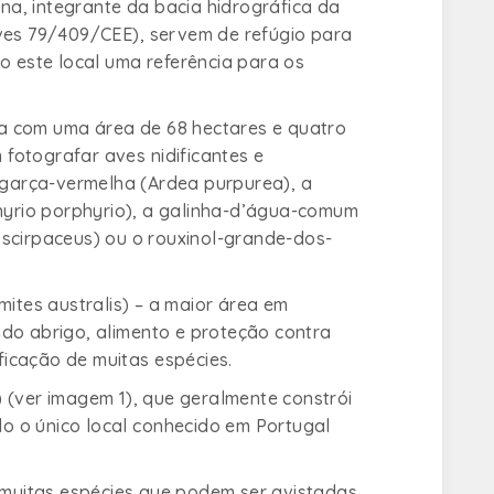
a, integrante da bacia hidrográfica da
Aves 79/409/CEE), servem de refúgio para
o este local uma referência para os
a com uma área de 68 hectares e quatro
fotografar aves nidificantes e
 garça-vermelha (
Ardea purpurea
), a
yrio porphyrio
), a galinha-d’água-comum
 scirpaceus
) ou o rouxinol-grande-dos-
ites australis
) – a maior área em
ndo abrigo, alimento e proteção contra
icação de muitas espécies.
) (ver imagem 1), que geralmente constrói
ndo o único local conhecido em Portugal
 muitas espécies que podem ser avistadas