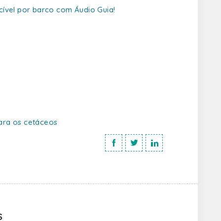
cível por barco com Áudio Guia!
ara os cetáceos
S