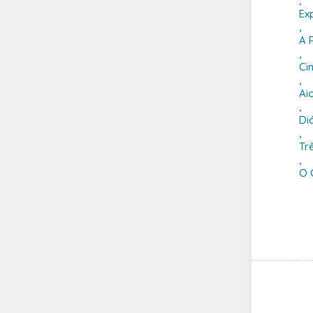
,
Ex
,
A 
,
Ci
,
Ai
,
Di
,
Tr
,
O 