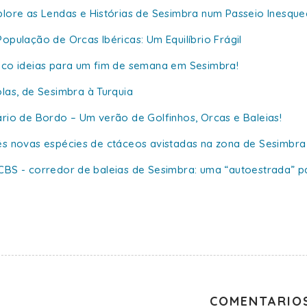
plore as Lendas e Histórias de Sesimbra num Passeio Inesque
População de Orcas Ibéricas: Um Equilíbrio Frágil
nco ideias para um fim de semana em Sesimbra!
olas, de Sesimbra à Turquia
ário de Bordo – Um verão de Golfinhos, Orcas e Baleias!
ês novas espécies de ctáceos avistadas na zona de Sesimbra
CBS - corredor de baleias de Sesimbra: uma “autoestrada” p
COMENTARIO