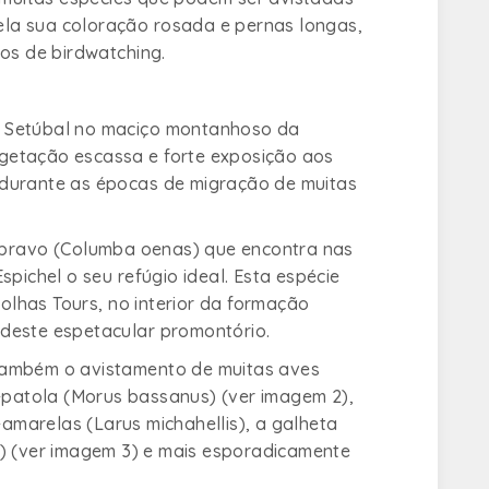
la sua coloração rosada e pernas longas,
dos de birdwatching.
e Setúbal no maciço montanhoso da
getação escassa e forte exposição aos
 durante as épocas de migração de muitas
bravo (
Columba oenas
) que encontra nas
pichel o seu refúgio ideal. Esta espécie
lhas Tours, no interior da formação
 deste espetacular promontório.
 também o avistamento de muitas aves
-patola (
Morus bassanus
) (ver imagem 2),
-amarelas (
Larus
michahellis)
, a galheta
)
(ver imagem 3) e mais esporadicamente