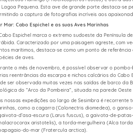
 Lagoa Pequena. Esta ave de grande porte destaca-se pe
rmitindo a captura de fotografias incríveis aos apaixona
r Mar: Cabo Espichel e as suas Aves Marinhas
Cabo Espichel marca o extremo sudoeste da Península d
rábida. Caracterizado por uma paisagem agreste, com ve
ntos marítimos, destaca-se como um ponto de referência
pécies de aves.
rante o mês de novembro, é possível observar o pombo-
rias reentrâncias da escarpa e nichos calcários do Cabo Es
de ser observada muitas vezes nas saídas de barco da Bo
ológica do “Arco da Pombeira”, situada na parede Oeste
s nossas expedições ao largo de Sesimbra é recorrente
rinhas, como a cagarra (
Calonectris diomedea)
, o ganso
gaivota-d’asa-escura (
Larus
fuscus)
, a gaivota-de-patas
halacrocorax aristotelis)
, a torda-mergulheira (
Alca torda
papagaio-do-mar (
Fratercula arctica)
.