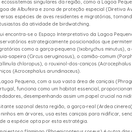
 ecossistemas singulares da região, como a Lagoa Pequen
goa de Albufeira e zona de proteção especial (Diretiva 
versas espécies de aves residentes e migratórias, tornand
tusiastas da atividade de
birdwatching
.
ui encontra-se o Espaço Interpretativo da Lagoa Pequen
servatórios estrategicamente posicionados que permitem 
gratórias como a garça-pequena (
Ixobrychus minutus
), a
uia-sapeira (
Circus aeruginosus
), o camião-comum (
Porph
allinula chloropus
), o rouxinol-dos-caniços (
Acrocephalus
niços (
Acrocephalus arundinaceus
).
Lagoa Pequena, com a sua vasta área de caniçais (
Phragm
rtugal, funciona como um habitat essencial, proporciona
edadores, desempenhando assim um papel crucial na nidif
sitante sazonal desta região, a garça-real (
Ardea cinerea
 ninhos em árvores, usa estes caniçais para nidificar, se
de a espécie opta por esta estratégia.
majestoso flamingo (
Phoenicopterus roseus
) é outra das