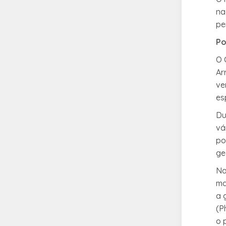
na
pe
Po
O 
Ar
ve
es
Du
vá
po
ge
Na
ma
a 
(
P
o 