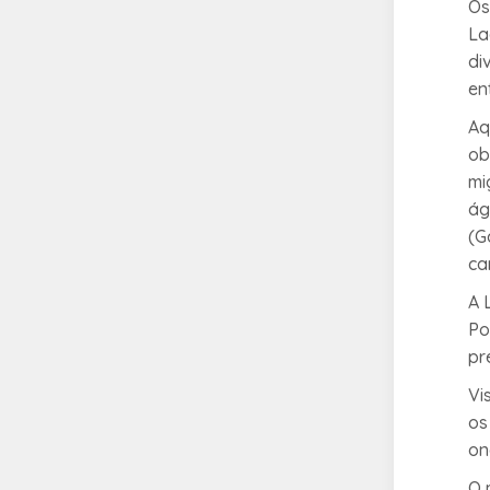
Os
La
di
en
Aq
ob
mi
ág
(
G
ca
A 
Po
pr
Vi
os
on
O 