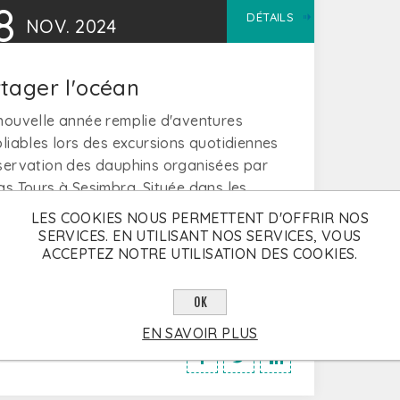
8
DÉTAILS
NOV.
2024
tager l'océan
nouvelle année remplie d'aventures
liables lors des excursions quotidiennes
servation des dauphins organisées par
as Tours à Sesimbra. Située dans les
agnes de l'Arrábida et orientée vers le
LES COOKIES NOUS PERMETTENT D'OFFRIR NOS
la ville de Sesimbra bénéficie de la
SERVICES. EN UTILISANT NOS SERVICES, VOUS
ACCEPTEZ NOTRE UTILISATION DES COOKIES.
ection naturelle de cette grande chaîne
ontagnes contre les vents dominants du
 et du nord-ouest.
OK
EN SAVOIR PLUS