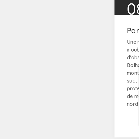
0
Par
Une 
inoub
d'ob
Bolh
mont
sud, 
prot
de m
nord