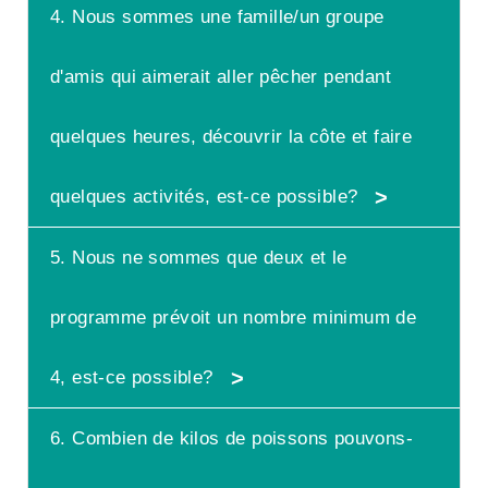
4. Nous sommes une famille/un groupe
Oui, ouvert à tous les niveaux
d'expérience, vous aurez des équipages
d'amis qui aimerait aller pêcher pendant
et des guides expérimentés à votre
disposition pour vous fournir tout le
quelques heures, découvrir la côte et faire
soutien dont vous avez besoin pour une
journée passionnante pleine de prises.
quelques activités, est-ce possible?
5. Nous ne sommes que deux et le
Oui, en location de bateaux privés pour
une plus grande liberté de choix, il suffit
programme prévoit un nombre minimum de
d'envoyer votre demande à
info@bolhastours.com
et nous
4, est-ce possible?
concevrons le programme de pêche et
d'excursion que vous souhaitez.
6. Combien de kilos de poissons pouvons-
Oui, il y a deux options dans cette