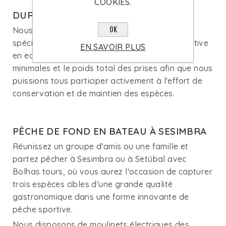
COOKIES.
DURABILITÉ DES OCÉANS
OK
Nous encourageons la capture sélective des
spécimens lors de nos journées de pêche sportive
EN SAVOIR PLUS
en eaux profondes, en respectant les mesures
minimales et le poids total des prises afin que nous
puissions tous participer activement à l'effort de
conservation et de maintien des espèces.
PÊCHE DE FOND EN BATEAU À SESIMBRA
Réunissez un groupe d'amis ou une famille et
partez pêcher à Sesimbra ou à Setúbal avec
Bolhas tours, où vous aurez l'occasion de capturer
trois espèces cibles d'une grande qualité
gastronomique dans une forme innovante de
pêche sportive.
Nous disposons de moulinets électriques des