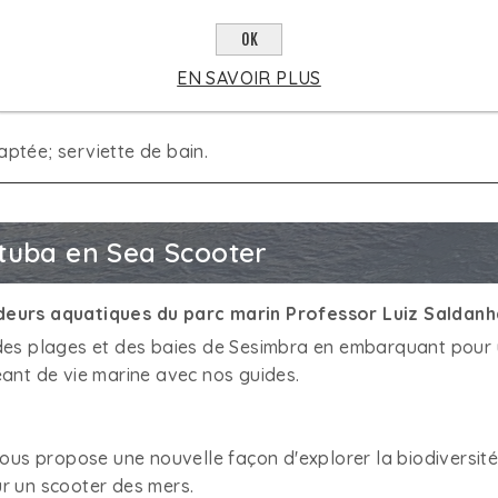
onne:
à partir de 29€ par personne
OK
emi-rigide
EN SAVOIR PLUS
ptée; serviette de bain.
tuba en Sea Scooter
deurs aquatiques du parc marin Professor Luiz Saldanh
des plages et des baies de Sesimbra en embarquant pour 
eant de vie marine avec nos guides.
vous propose une nouvelle façon d'explorer la biodiversi
r un scooter des mers.