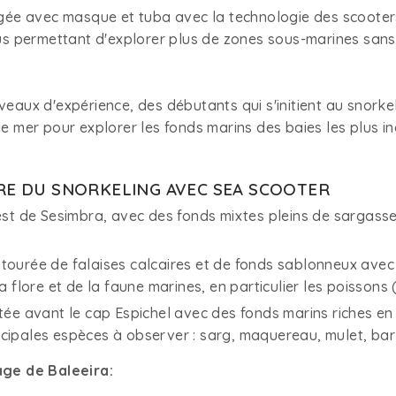
ngée avec masque et tuba avec la technologie des scooters
ous permettant d'explorer plus de zones sous-marines sans 
veaux d'expérience, des débutants qui s'initient au snorke
de mer pour explorer les fonds marins des baies les plus i
IRE DU SNORKELING AVEC SEA SCOOTER
st de Sesimbra, avec des fonds mixtes pleins de sargasses 
ourée de falaises calcaires et de fonds sablonneux avec 
a flore et de la faune marines, en particulier les poissons
ée avant le cap Espichel avec des fonds marins riches en bi
incipales espèces à observer : sarg, maquereau, mulet, bar 
age de Baleeira: