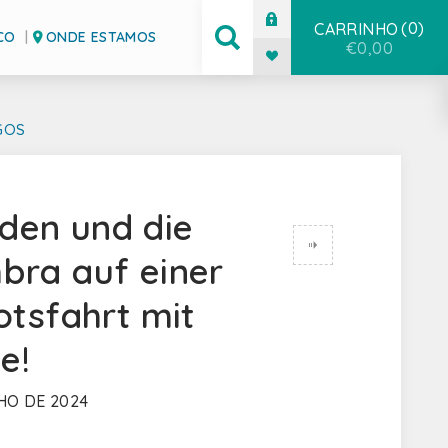
0
CARRINHO
CO
ONDE ESTAMOS
€0,00
GOS
den und die
DESCUBRA O PARQUE MARINHO PROFESSOR LUIZ SALDANHA EM SESIMBRA: UM SANTUÁRIO PARA A VIDA SELVAGEM E PARA O ECOTURISMO
bra auf einer
otsfahrt mit
e!
HO DE 2024