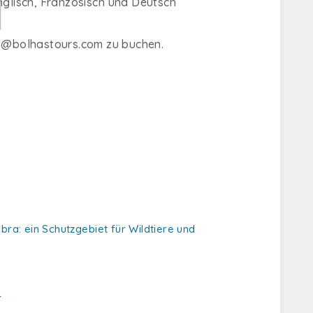
nglisch, Französisch und Deutsch
o@bolhastours.com
zu buchen.
ra: ein Schutzgebiet für Wildtiere und
4