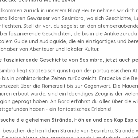
llkommen zurück in unserem Blog! Heute nehmen wir dich m
istallklaren Gewässer von Sesimbra, wo sich Geschichte, 
rflechten. Stell dir vor, du segelst an den atemberauben
bei faszinierende Geschichten, die bis in die Antike zurüc
kalem Guide und Audioguide, die ein einzigartiges und bere
ebhaber von Abenteuer und lokaler Kultur.
e faszinierende Geschichte von Sesimbra, jetzt auch p
simbra liegt strategisch günstig an der portugiesischen At
e bis in prähistorische Zeiten zurückreicht. Entdecke die 
onzezeit über die Römerzeit bis zur Gegenwart. Die Mauer
uren erbaut wurde, sind ein lebendiges Zeugnis der viele
gion geprägt haben. An Bord erfährst du alles über die wic
attgefunden haben - ein fantastisches Erlebnis!
suche die geheimen Strände, Höhlen und das Kap Espi
r besuchen die herrlichen Strände von Sesimbra. Strände 