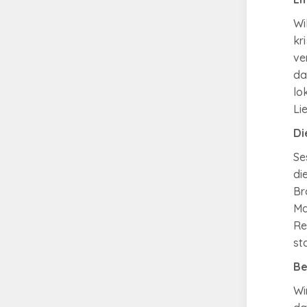
Wi
kr
ve
da
lo
Li
Di
Se
di
Br
Ma
Re
st
Be
Wi