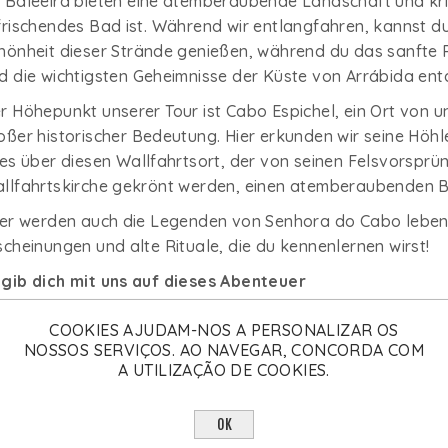
 Baleeira bieten eine atemberaubende Landschaft und kris
frischendes Bad ist. Während wir entlangfahren, kannst d
hönheit dieser Strände genießen, während du das sanfte 
d die wichtigsten Geheimnisse der Küste von Arrábida ent
r Höhepunkt unserer Tour ist Cabo Espichel, ein Ort von un
oßer historischer Bedeutung. Hier erkunden wir seine Höh
les über diesen Wallfahrtsort, der von seinen Felsvorspr
llfahrtskirche gekrönt werden, einen atemberaubenden Bl
er werden auch die Legenden von Senhora do Cabo leben
scheinungen und alte Rituale, die du kennenlernen wirst!
gib dich mit uns auf dieses Abenteuer
al, ob du ein Geschichtsfan bist, dich für Legenden interes
COOKIES AJUDAM-NOS A PERSONALIZAR OS
tur schätzt, diese Bootstour mit lokalem Guide und Audiog
NOSSOS SERVIÇOS. AO NAVEGAR, CONCORDA COM
ine Gruppe. Komm und erkunde diese charmante Küstensta
A UTILIZAÇÃO DE COOKIES.
d Traditionen einwickeln. An Bord unserer komfortablen B
lebnis, das über eine einfache Tour hinausgeht - es ist eine
OK