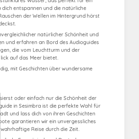
tallklares Wasser, das perfekt für ein
u dich entspannen und die natürliche
Rauschen der Wellen im Hintergrund hörst
deckst.
vergleichlicher natürlicher Schönheit und
len und erfahren an Bord des Audioguides
üngen, die vom Leuchtturm und der
ick auf das Meer bietet.
dig, mit Geschichten über wundersame
sierst oder einfach nur die Schönheit der
uide in Sesimbra ist die perfekte Wahl für
dt und lass dich von ihren Geschichten
oote garantieren wir ein unvergessliches
 wahrhaftige Reise durch die Zeit.