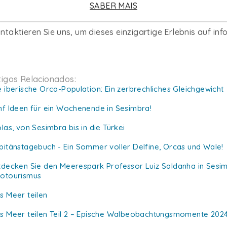
e Audioguides an Bord sind auf Portugiesisch, Spanisch, E
SABER MAIS
rfügbar.
ntaktieren Sie uns, um dieses einzigartige Erlebnis auf
inf
tigos Relacionados:
e iberische Orca-Population: Ein zerbrechliches Gleichgewicht
nf Ideen für ein Wochenende in Sesimbra!
olas, von Sesimbra bis in die Türkei
pitänstagebuch - Ein Sommer voller Delfine, Orcas und Wale!
tdecken Sie den Meerespark Professor Luiz Saldanha in Sesimb
otourismus
s Meer teilen
s Meer teilen Teil 2 – Epische Walbeobachtungsmomente 202