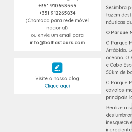
+351 910658555
Sesimbra p
+351 912265834
fazem dest
(Chamada para rede móvel
náuticas d
nacional)
O Parque 
ou envie um email para
info@bolhastours.com
O Parque M
Arrábida. 
oceano. O 
e Cabo Espi
50km de baí
Visite o nosso blog
O Parque M
Clique aqui
cavalos-ma
principais 
Realize a 
deslumbrant
inesquecív
ingredient