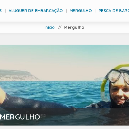
S
ALUGUER DE EMBARCAÇÃO
MERGULHO
PESCA DE BAR
Início
/
Mergulho
MERGULHO