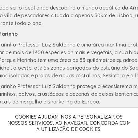
ode ser o local onde descobrirá o mundo aquático da Arr
a vila de pescadores situada a apenas 30km de Lisboa, um
urante todo o ano.
Marinho
arinho Professor Luiz Saldanha é uma área marítima prot
Lar de mais de 1400 espécies animais e vegetais, a sua b
Parque Marinho tem uma área de 53 quilómetros quadrad
chel, a oeste, até às zonas abrigadas do estuário do Sa
as isoladas e praias de águas cristalinas, Sesimbra é o l
arinho Professor Luiz Saldanha protege o ecossistema m
rinhos, polvos, crustáceos e dezenas de peixes bentónico
locais de mergulho e snorkeling da Europa.
sua aventura de snorkeling numa sea scooter, ou descubr
COOKIES AJUDAM-NOS A PERSONALIZAR OS
es, repletos de vida marinha e fantásticos contrastes d
NOSSOS SERVIÇOS. AO NAVEGAR, CONCORDA COM
el, contamos com tripulações, guias, os melhores equipam
A UTILIZAÇÃO DE COOKIES.
es para passar momentos memoráveis nas águas de Sesim